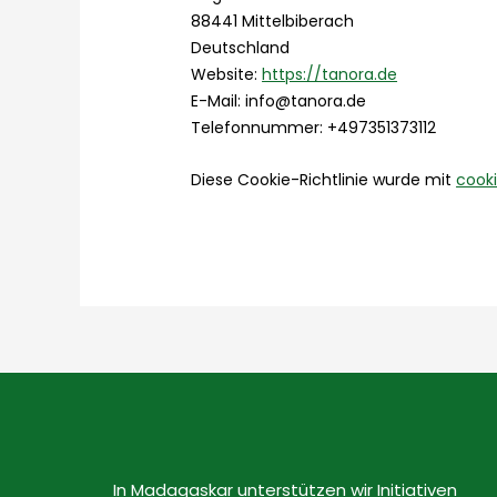
88441 Mittelbiberach
Deutschland
Website:
https://tanora.de
E-Mail:
ed.aronat@ofni
Telefonnummer: +497351373112
Diese Cookie-Richtlinie wurde mit
cook
In Madagaskar unterstützen wir Initiativen